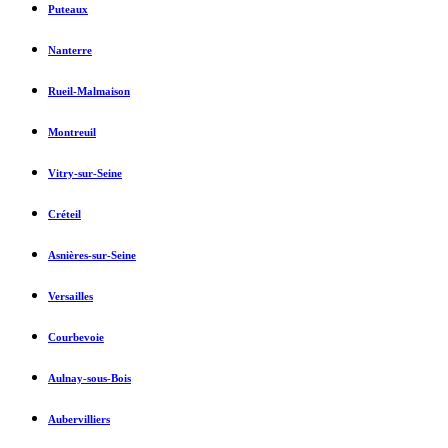
Puteaux
Nanterre
Rueil-Malmaison
Montreuil
Vitry-sur-Seine
Créteil
Asnières-sur-Seine
Versailles
Courbevoie
Aulnay-sous-Bois
Aubervilliers