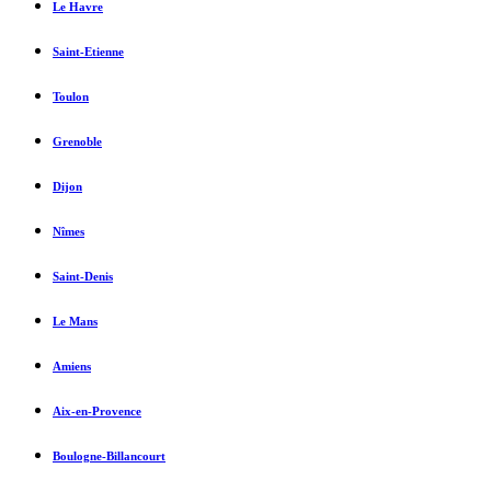
Le Havre
Saint-Etienne
Toulon
Grenoble
Dijon
Nîmes
Saint-Denis
Le Mans
Amiens
Aix-en-Provence
Boulogne-Billancourt