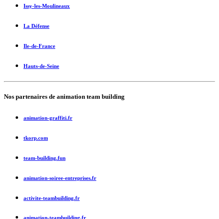
Issy-les-Moulineaux
La Défense
Ile-de-France
Hauts-de-Seine
Nos partenaires de
animation team building
animation-graffiti.fr
tkorp.com
team-building.fun
animation-soiree-entreprises.fr
activite-teambuilding.fr
animation-teambuilding.fr