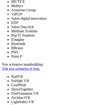
MUTEX
Mobiyo
Assurone Group
Vill'UP
Salon digital innovation
EDF
Salon Dayclick
Médiane Système
Pep'IT Nanterre
Emagine
Biotronik
BBraun
PWC
Point P
Nos scénarios teambuilding
Voir nos scénarios et jeux
RaftVR
SoHigh VR
GraffWall
ShootTogether
FireFormation VR
ArchitectVR
LightSaber VR