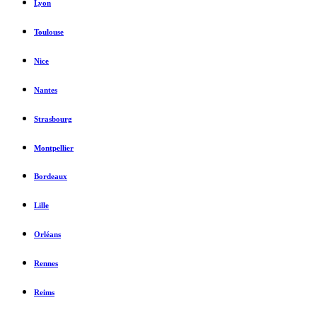
Lyon
Toulouse
Nice
Nantes
Strasbourg
Montpellier
Bordeaux
Lille
Orléans
Rennes
Reims